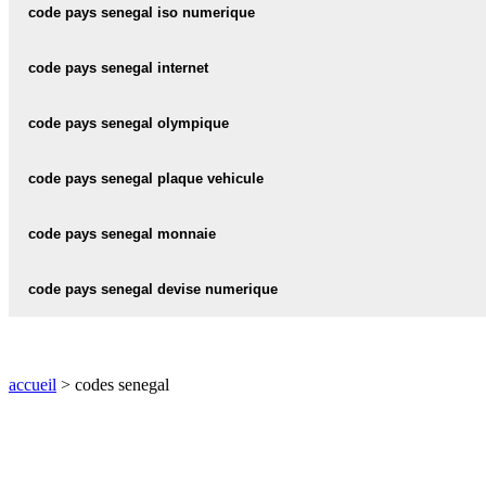
senegal code iso 3 :
SEN
code pays senegal iso numerique
senegal code iso numerique :
686
code pays senegal internet
senegal internet :
.sn
code pays senegal olympique
senegal code olympique :
SEN
code pays senegal plaque vehicule
senegal plaque vehicule :
SN
code pays senegal monnaie
senegal monnaie :
XOF
code pays senegal devise numerique
senegal devise numerique :
952
accueil
> codes senegal