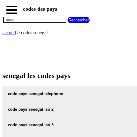
codes des pays
accueil
pays
commencant
par
accueil
> codes senegal
A
B
C
D
E
F
G
H
I
J
K
L
M
N
O
P
Q
R
S
T
U
V
W
X
Y
Z
senegal les codes pays
code pays senegal telephone
senegal telephone :
221
code pays senegal iso 2
senegal code iso 2 :
SN
code pays senegal iso 3