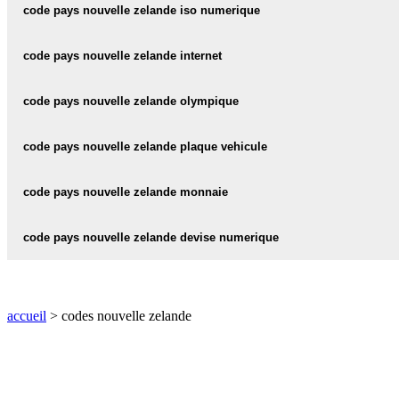
nouvelle zelande code iso 3 :
NZL
code pays nouvelle zelande iso numerique
nouvelle zelande code iso numerique :
554
code pays nouvelle zelande internet
nouvelle zelande internet :
.nz
code pays nouvelle zelande olympique
nouvelle zelande code olympique :
NZL
code pays nouvelle zelande plaque vehicule
nouvelle zelande plaque vehicule :
NZ
code pays nouvelle zelande monnaie
nouvelle zelande monnaie :
NZD
code pays nouvelle zelande devise numerique
nouvelle zelande devise numerique :
554
accueil
> codes nouvelle zelande