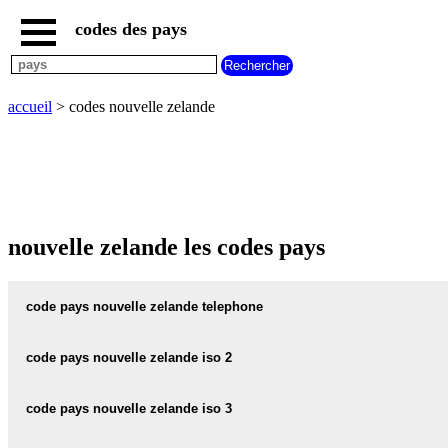
codes des pays
accueil
pays
commencant
par
accueil
> codes nouvelle zelande
A
B
C
D
E
F
G
H
I
J
K
L
M
N
O
P
Q
R
S
T
U
V
W
X
Y
Z
nouvelle zelande les codes pays
code pays nouvelle zelande telephone
nouvelle zelande telephone :
64
code pays nouvelle zelande iso 2
nouvelle zelande code iso 2 :
NZ
code pays nouvelle zelande iso 3