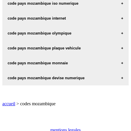
mozambique code iso 3 :
MOZ
code pays mozambique iso numerique
mozambique code iso numerique :
508
code pays mozambique internet
mozambique internet :
.mz
code pays mozambique olympique
mozambique code olympique :
MOZ
code pays mozambique plaque vehicule
mozambique plaque vehicule :
MOC
code pays mozambique monnaie
mozambique monnaie :
MZM
code pays mozambique devise numerique
mozambique devise numerique :
508
accueil
> codes mozambique
mentions legales