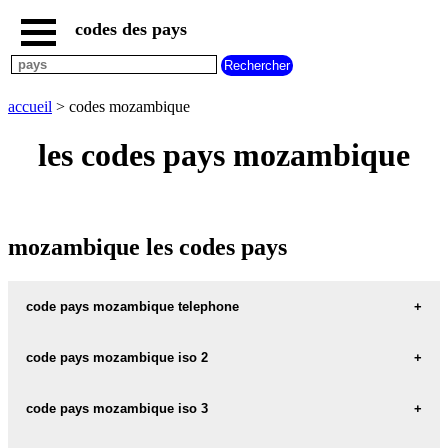
codes des pays
accueil
pays
commencant
par
accueil
> codes mozambique
A
B
C
D
E
F
G
les codes pays mozambique
H
I
J
K
L
M
N
O
P
Q
R
S
T
U
V
W
X
Y
Z
mozambique les codes pays
code pays mozambique telephone
mozambique telephone :
258
code pays mozambique iso 2
mozambique code iso 2 :
MZ
code pays mozambique iso 3