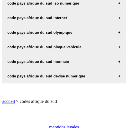
afrique du sud code iso 3 :
ZAF
code pays afrique du sud iso numerique
afrique du sud code iso numerique :
710
code pays afrique du sud internet
afrique du sud internet :
.za
code pays afrique du sud olympique
afrique du sud code olympique :
RSA
code pays afrique du sud plaque vehicule
afrique du sud plaque vehicule :
ZA
code pays afrique du sud monnaie
afrique du sud monnaie :
ZAR
code pays afrique du sud devise numerique
afrique du sud devise numerique :
710
accueil
> codes afrique du sud
mentions legales