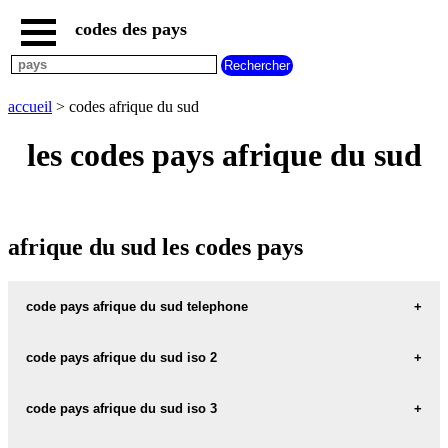
codes des pays
accueil
pays
commencant
par
accueil
> codes afrique du sud
A
B
C
D
E
F
G
les codes pays afrique du sud
H
I
J
K
L
M
N
O
P
Q
R
S
T
U
V
W
X
Y
Z
afrique du sud les codes pays
code pays afrique du sud telephone
afrique du sud telephone :
27
code pays afrique du sud iso 2
afrique du sud code iso 2 :
ZA
code pays afrique du sud iso 3